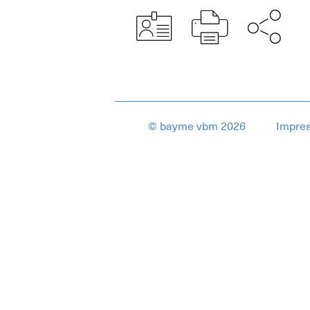
© bayme vbm 2026
Impre
15872341